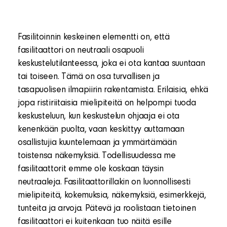
Fasilitoinnin keskeinen elementti on, että
fasilitaattori on neutraali osapuoli
keskustelutilanteessa, joka ei ota kantaa suuntaan
tai toiseen. Tämä on osa turvallisen ja
tasapuolisen ilmapiirin rakentamista. Erilaisia, ehkä
jopa ristiriitaisia ​​mielipiteitä on helpompi tuoda
keskusteluun, kun keskustelun ohjaaja ei ota
kenenkään puolta, vaan keskittyy auttamaan
osallistujia kuuntelemaan ja ymmärtämään
toistensa näkemyksiä. Todellisuudessa me
fasilitaattorit emme ole koskaan täysin
neutraaleja. Fasilitaattorillakin on luonnollisesti
mielipiteitä, kokemuksia, näkemyksiä, esimerkkejä,
tunteita ja arvoja. Pätevä ja roolistaan tietoinen
fasilitaattori ei kuitenkaan tuo näitä esille