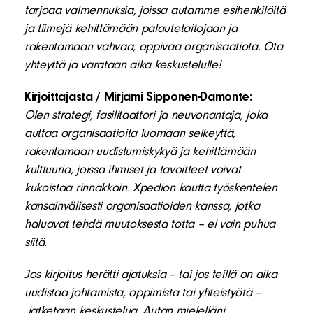
tarjoaa valmennuksia, joissa autamme esihenkilöitä
ja tiimejä kehittämään palautetaitojaan ja
rakentamaan vahvaa, oppivaa organisaatiota. Ota
yhteyttä ja varataan aika keskustelulle!
Kirjoittajasta / Mirjami Sipponen-Damonte:
Olen strategi, fasilitaattori ja neuvonantaja, joka
auttaa organisaatioita luomaan selkeyttä,
rakentamaan uudistumiskykyä ja kehittämään
kulttuuria, joissa ihmiset ja tavoitteet voivat
kukoistaa rinnakkain. Xpedion kautta työskentelen
kansainvälisesti organisaatioiden kanssa, jotka
haluavat tehdä muutoksesta totta – ei vain puhua
siitä.
Jos kirjoitus herätti ajatuksia – tai jos teillä on aika
uudistaa johtamista, oppimista tai yhteistyötä –
jatketaan keskustelua.
Autan mielelläni