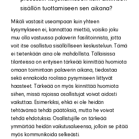
sisällön tuottamiseen sen aikana?
Mikäli vastasit useampaan kuin yhteen
kysymykseen ei, kannattaa miettiä, voisiko joku
muu olla vastuussa palaverin fasilitoinnista, jotta
voit itse osallistua sisällölliseen keskusteluun. Tämä
ei tietenkään aina ole mahdollista. Tällaisissa
tilanteissa on erityisen tärkeää kiinnittää huomiota
omaan toimintaan palaverin aikana, tiedostaa
sekä ennakoida roolissa pysymiseen liittyvät
haasteet. Tärkeää on myös kiinnittää huomiota
siihen, missä rajoissa osallistujat voivat aidosti
vaikuttaa. Esimerkiksi, ehkä ei ole heidän
tehtävänsä tehdä päätöksiä, mutta he voivat
tehdä ehdotuksia. Osallistujille on tärkeää
ymmärtää heidän vaikutusalueensa, jolloin se pitää
myös kommunikoida selkeästi.