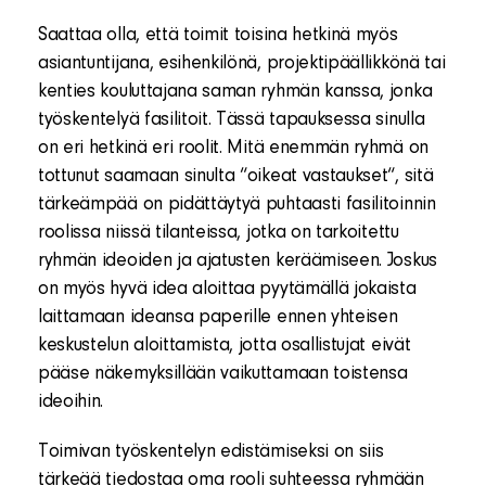
Saattaa olla, että toimit toisina hetkinä myös
asiantuntijana, esihenkilönä, projektipäällikkönä tai
kenties kouluttajana saman ryhmän kanssa, jonka
työskentelyä fasilitoit. Tässä tapauksessa sinulla
on eri hetkinä eri roolit. Mitä enemmän ryhmä on
tottunut saamaan sinulta “oikeat vastaukset“, sitä
tärkeämpää on pidättäytyä puhtaasti fasilitoinnin
roolissa niissä tilanteissa, jotka on tarkoitettu
ryhmän ideoiden ja ajatusten keräämiseen. Joskus
on myös hyvä idea aloittaa pyytämällä jokaista
laittamaan ideansa paperille ennen yhteisen
keskustelun aloittamista, jotta osallistujat eivät
pääse näkemyksillään vaikuttamaan toistensa
ideoihin.
Toimivan työskentelyn edistämiseksi on siis
tärkeää tiedostaa oma rooli suhteessa ryhmään