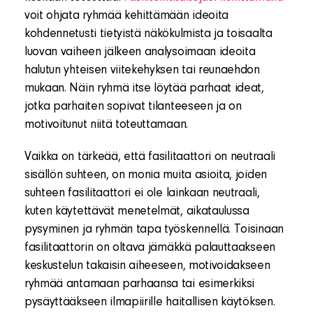
voit ohjata ryhmää kehittämään ideoita
kohdennetusti tietyistä näkökulmista ja toisaalta
luovan vaiheen jälkeen analysoimaan ideoita
halutun yhteisen viitekehyksen tai reunaehdon
mukaan. Näin ryhmä itse löytää parhaat ideat,
jotka parhaiten sopivat tilanteeseen ja on
motivoitunut niitä toteuttamaan.
Vaikka on tärkeää, että fasilitaattori on neutraali
sisällön suhteen, on monia muita asioita, joiden
suhteen fasilitaattori ei ole lainkaan neutraali,
kuten käytettävät menetelmät, aikataulussa
pysyminen ja ryhmän tapa työskennellä. Toisinaan
fasilitaattorin on oltava jämäkkä palauttaakseen
keskustelun takaisin aiheeseen, motivoidakseen
ryhmää antamaan parhaansa tai esimerkiksi
pysäyttääkseen ilmapiirille haitallisen käytöksen.