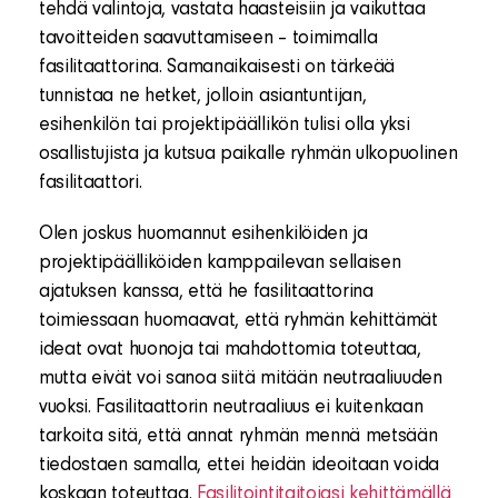
tehdä valintoja, vastata haasteisiin ja vaikuttaa
tavoitteiden saavuttamiseen – toimimalla
fasilitaattorina. Samanaikaisesti on tärkeää
tunnistaa ne hetket, jolloin asiantuntijan,
esihenkilön tai projektipäällikön tulisi olla yksi
osallistujista ja kutsua paikalle ryhmän ulkopuolinen
fasilitaattori.
Olen joskus huomannut esihenkilöiden ja
projektipäälliköiden kamppailevan sellaisen
ajatuksen kanssa, että he fasilitaattorina
toimiessaan huomaavat, että ryhmän kehittämät
ideat ovat huonoja tai mahdottomia toteuttaa,
mutta eivät voi sanoa siitä mitään neutraaliuuden
vuoksi. Fasilitaattorin neutraaliuus ei kuitenkaan
tarkoita sitä, että annat ryhmän mennä metsään
tiedostaen samalla, ettei heidän ideoitaan voida
koskaan toteuttaa.
Fasilitointitaitojasi kehittämällä