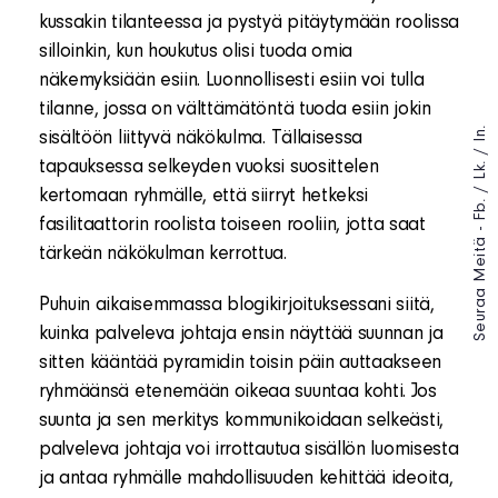
kussakin tilanteessa ja pystyä pitäytymään roolissa
silloinkin, kun houkutus olisi tuoda omia
näkemyksiään esiin. Luonnollisesti esiin voi tulla
tilanne, jossa on välttämätöntä tuoda esiin jokin
In.
sisältöön liittyvä näkökulma. Tällaisessa
/
tapauksessa selkeyden vuoksi suosittelen
Lk.
/
kertomaan ryhmälle, että siirryt hetkeksi
Fb.
fasilitaattorin roolista toiseen rooliin, jotta saat
Seuraa Meitä -
tärkeän näkökulman kerrottua.
Puhuin aikaisemmassa blogikirjoituksessani siitä,
kuinka palveleva johtaja ensin näyttää suunnan ja
sitten kääntää pyramidin toisin päin auttaakseen
ryhmäänsä etenemään oikeaa suuntaa kohti. Jos
suunta ja sen merkitys kommunikoidaan selkeästi,
palveleva johtaja voi irrottautua sisällön luomisesta
ja antaa ryhmälle mahdollisuuden kehittää ideoita,