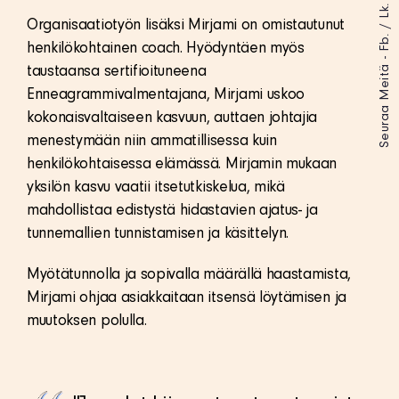
Lk.
/
Organisaatiotyön lisäksi Mirjami on omistautunut
Fb.
henkilökohtainen coach. Hyödyntäen myös
Seuraa Meitä -
taustaansa sertifioituneena
Enneagrammivalmentajana, Mirjami uskoo
kokonaisvaltaiseen kasvuun, auttaen johtajia
menestymään niin ammatillisessa kuin
henkilökohtaisessa elämässä. Mirjamin mukaan
yksilön kasvu vaatii itsetutkiskelua, mikä
mahdollistaa edistystä hidastavien ajatus- ja
tunnemallien tunnistamisen ja käsittelyn.
Myötätunnolla ja sopivalla määrällä haastamista,
Mirjami ohjaa asiakkaitaan itsensä löytämisen ja
muutoksen polulla.