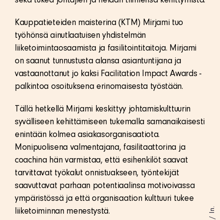
sekä tukea johtajien ja heidän tiimiensä kehittymistä.
Kauppatieteiden maisterina (KTM) Mirjami tuo
työhönsä ainutlaatuisen yhdistelmän
liiketoimintaosaamista ja fasilitointitaitoja. Mirjami
on saanut tunnustusta alansa asiantuntijana ja
vastaanottanut jo kaksi Facilitation Impact Awards -
palkintoa osoituksena erinomaisesta työstään.
Tällä hetkellä Mirjami keskittyy johtamiskulttuurin
syvälliseen kehittämiseen tukemalla samanaikaisesti
enintään kolmea asiakasorganisaatiota.
Monipuolisena valmentajana, fasilitaattorina ja
coachina hän varmistaa, että esihenkilöt saavat
tarvittavat työkalut onnistuakseen, työntekijät
saavuttavat parhaan potentiaalinsa motivoivassa
ympäristössä ja että organisaation kulttuuri tukee
In.
liiketoiminnan menestystä.
/