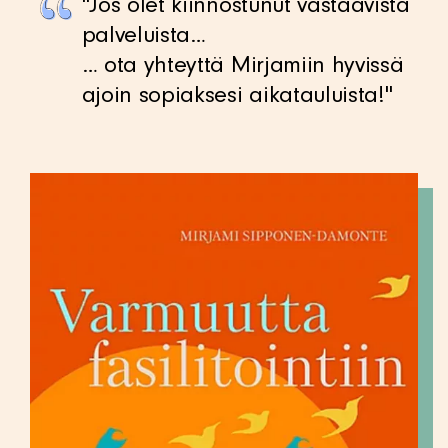
​​​"
Jos olet kiinnostunut vastaavista
palveluista…
… ota yhteyttä Mirjamiin hyvissä
ajoin sopiaksesi aikatauluista!
"