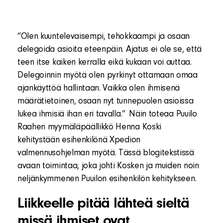
”Olen kuuntelevaisempi, tehokkaampi ja osaan
delegoida asioita eteenpäin. Ajatus ei ole se, että
teen itse kaiken kerralla eikä kukaan voi auttaa.
Delegoinnin myötä olen pyrkinyt ottamaan omaa
ajankäyttöä hallintaan. Vaikka olen ihmisenä
määrätietoinen, osaan nyt tunnepuolen asioissa
lukea ihmisiä ihan eri tavalla.” Näin toteaa Puuilo
Raahen myymäläpäällikkö Henna Koski
kehitystään esihenkilönä Xpedion
valmennusohjelman myötä. Tässä blogitekstissä
avaan toimintaa, joka johti Kosken ja muiden noin
neljänkymmenen Puuilon esihenkilön kehitykseen.
Liikkeelle pitää lähteä sieltä
missä ihmiset ovat