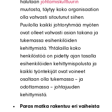
halutaan
johtamiskulttuurin
muutosta, täytyy koko organisaation
olla vahvasti sitoutunut siihen.
Puuilolla kaikki johtoryhmää myöten
ovat olleet vahvasti asian takana ja
tukemassa esihenkilöiden
kehittymistä. Yhtälailla koko
henkilöstöä on pidetty ajan tasalla
esihenkilöiden kehittymispolusta ja
kaikki työntekijät ovat voineet
osaltaan olla tukemassa – ja
odottamassa – johtajuuden
kehittymistä.
Paras matka rakentuu eri vaiheista