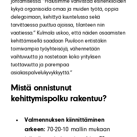
johtamisessa. ”Halusimme vahvistaa esihenkilöiden
kykyä organisoida omaa ja muiden työtä, oppia
delegoimaan, kehittyä kuuntelussa sekä
tarvittaessa puuttua ajoissa, tilanteen niin
vaatiessa.” Kulmala uskoo, että näiden osaamisten
kehittämisellä saadaan Puuiloon entistäkin
toimivampia työyhteisöjä, vähennetään
vaihtuvuutta ja nostetaan koko yrityksen
tuottavuutta ja parempaa
asiakaspalvelukyvykkyyttä.”
Mistä onnistunut
kehittymispolku rakentuu?
Valmennuksen kiinnittäminen
arkeen:
70-20-10 mallin mukaan