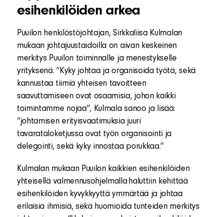
esihenkilöiden arkea
Puuilon henkilöstöjohtajan, Sirkkaliisa Kulmalan
mukaan johtajuustaidoilla on aivan keskeinen
merkitys Puuilon toiminnalle ja menestykselle
yrityksenä. ”Kyky johtaa ja organisoida työtä, sekä
kannustaa tiimiä yhteisen tavoitteen
saavuttamiseen ovat osaamisia, johon kaikki
toimintamme nojaa”, Kulmala sanoo ja lisää:
”johtamisen erityisvaatimuksia juuri
tavarataloketjussa ovat työn organisointi ja
delegointi, sekä kyky innostaa porukkaa.”
Kulmalan mukaan Puuilon kaikkien esihenkilöiden
yhteisellä valmennusohjelmalla haluttiin kehittää
esihenkilöiden kyvykkyyttä ymmärtää ja johtaa
erilaisia ihmisiä, sekä huomioida tunteiden merkitys