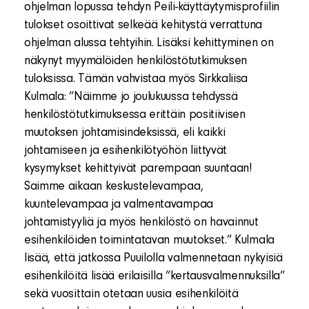
ohjelman lopussa tehdyn Peili-käyttäytymisprofiilin
tulokset osoittivat selkeää kehitystä verrattuna
ohjelman alussa tehtyihin. Lisäksi kehittyminen on
näkynyt myymälöiden henkilöstötutkimuksen
tuloksissa. Tämän vahvistaa myös Sirkkaliisa
Kulmala: ”Näimme jo joulukuussa tehdyssä
henkilöstötutkimuksessa erittäin positiivisen
muutoksen johtamisindeksissä, eli kaikki
johtamiseen ja esihenkilötyöhön liittyvät
kysymykset kehittyivät parempaan suuntaan!
Saimme aikaan keskustelevampaa,
kuuntelevampaa ja valmentavampaa
johtamistyyliä ja myös henkilöstö on havainnut
esihenkilöiden toimintatavan muutokset.” Kulmala
lisää, että jatkossa Puuilolla valmennetaan nykyisiä
esihenkilöitä lisää erilaisilla ”kertausvalmennuksilla”
sekä vuosittain otetaan uusia esihenkilöitä