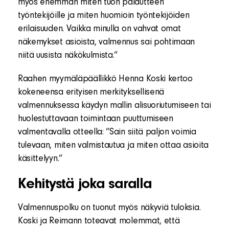
myös enemmän miten tuon palautteen
työntekijöille ja miten huomioin työntekijöiden
erilaisuuden. Vaikka minulla on vahvat omat
näkemykset asioista, valmennus sai pohtimaan
niitä uusista näkökulmista.”
Raahen myymäläpäällikkö Henna Koski kertoo
kokeneensa erityisen merkityksellisenä
valmennuksessa käydyn mallin alisuoriutumiseen tai
huolestuttavaan toimintaan puuttumiseen
valmentavalla otteella: ”Sain siitä paljon voimia
tulevaan, miten valmistautua ja miten ottaa asioita
käsittelyyn.”
Kehitystä joka saralla
Valmennuspolku on tuonut myös näkyviä tuloksia.
Koski ja Reimann toteavat molemmat, että