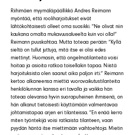
Riihimäen myymäläpäällikkö Andres Reimann
myöntää, että rooliharjoitukset eivät
lähtökohtaisesti olleet oma suosikki. ”Ne olivat niin
kaukana omalta mukavuusalueelta kuin voi olla!”
Reimann puuskahtaa. Mutta toteaa perään: ”Kyllä
sieltä on tullut juttuja, mitä itse ei olisi edes
miettinyt. Huomasin, että ongelmatilanteita voisi
hoitaa ja asioita ratkoa toisellakin tapaa. Niistä
harjoituksista olen saanut aika paljon irti.” Reimann
kertoo alkaneensa miettiä vuorovaikutustilanteita
henkilökunnan kanssa eri tavalla ja vaikka hän
toteaa olevansa hyvin suorapuheinen ihmisenä, on
hän alkanut tietoisesti käyttämään valmentavaa
johtamistapaa arjen eri tilanteissa. ”En enää kerro
miten työntekijä voisi ratkaista tilanteen, vaan
pyydän häntä itse miettimään vaihtoehtoja. Mietin