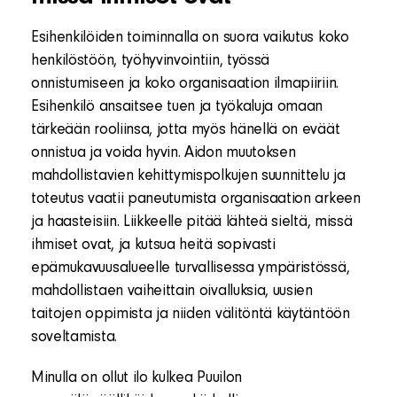
Esihenkilöiden toiminnalla on suora vaikutus koko
henkilöstöön, työhyvinvointiin, työssä
onnistumiseen ja koko organisaation ilmapiiriin.
Esihenkilö ansaitsee tuen ja työkaluja omaan
tärkeään rooliinsa, jotta myös hänellä on eväät
onnistua ja voida hyvin. Aidon muutoksen
mahdollistavien kehittymispolkujen suunnittelu ja
toteutus vaatii paneutumista organisaation arkeen
ja haasteisiin. Liikkeelle pitää lähteä sieltä, missä
ihmiset ovat, ja kutsua heitä sopivasti
epämukavuusalueelle turvallisessa ympäristössä,
mahdollistaen vaiheittain oivalluksia, uusien
taitojen oppimista ja niiden välitöntä käytäntöön
soveltamista.
Minulla on ollut ilo kulkea Puuilon