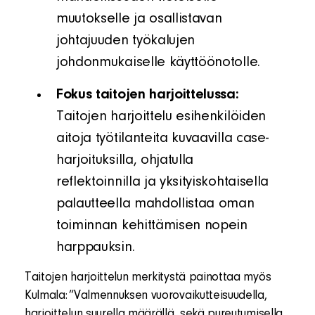
muutokselle ja osallistavan
johtajuuden työkalujen
johdonmukaiselle käyttöönotolle.
Fokus taitojen harjoittelussa:
Taitojen harjoittelu esihenkilöiden
aitoja työtilanteita kuvaavilla case-
harjoituksilla, ohjatulla
reflektoinnilla ja yksityiskohtaisella
palautteella mahdollistaa oman
toiminnan kehittämisen nopein
harppauksin.
Taitojen harjoittelun merkitystä painottaa myös
Kulmala: ”Valmennuksen vuorovaikutteisuudella,
harjoittelun suurella määrällä, sekä pureutumisella