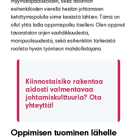
myymäläpäälliköiden, sekä hallinnon
esihenkilöiden vierellä heidän johtamisen
kehittymispolulla viime kesästä lähtien. Tämä on
ollut yhtä lailla oppimispolku itselleni. Olen oppinut
tavaratalon arjen vauhdikkuudesta,
monipuolisuudesta, sekä esihenkilön tärkeästä
roolista hyvän työnteon mahdollistajana.
Kiinnostaisiko rakentaa
aidosti valmentavaa
johtamiskulttuuria? Ota
yhteyttä!
Oppimisen tuominen lähelle