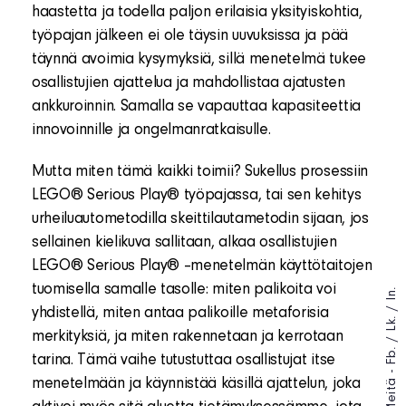
haastetta ja todella paljon erilaisia yksityiskohtia,
työpajan jälkeen ei ole täysin uuvuksissa ja pää
täynnä avoimia kysymyksiä, sillä menetelmä tukee
osallistujien ajattelua ja mahdollistaa ajatusten
ankkuroinnin. Samalla se vapauttaa kapasiteettia
innovoinnille ja ongelmanratkaisulle.
Mutta miten tämä kaikki toimii? Sukellus prosessiin
LEGO® Serious Play® työpajassa, tai sen kehitys
urheiluautometodilla skeittilautametodin sijaan, jos
sellainen kielikuva sallitaan, alkaa osallistujien
LEGO® Serious Play® –menetelmän käyttötaitojen
tuomisella samalle tasolle: miten palikoita voi
In.
/
yhdistellä, miten antaa palikoille metaforisia
Lk.
merkityksiä, ja miten rakennetaan ja kerrotaan
/
Fb.
tarina. Tämä vaihe tutustuttaa osallistujat itse
menetelmään ja käynnistää käsillä ajattelun, joka