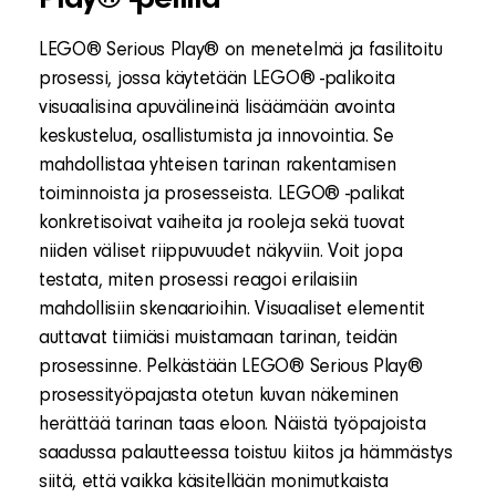
Play® -pelillä
LEGO® Serious Play® on menetelmä ja fasilitoitu
prosessi, jossa käytetään LEGO® -palikoita
visuaalisina apuvälineinä lisäämään avointa
keskustelua, osallistumista ja innovointia. Se
mahdollistaa yhteisen tarinan rakentamisen
toiminnoista ja prosesseista. LEGO® -palikat
konkretisoivat vaiheita ja rooleja sekä tuovat
niiden väliset riippuvuudet näkyviin. Voit jopa
testata, miten prosessi reagoi erilaisiin
mahdollisiin skenaarioihin. Visuaaliset elementit
auttavat tiimiäsi muistamaan tarinan, teidän
prosessinne. Pelkästään LEGO® Serious Play®
prosessityöpajasta otetun kuvan näkeminen
herättää tarinan taas eloon. Näistä työpajoista
saadussa palautteessa toistuu kiitos ja hämmästys
siitä, että vaikka käsitellään monimutkaista