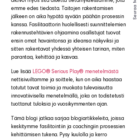
Seuraa Meitä -
aktivoi myös sitä aluetta tietämyksessämme, jota
emme edes tiedosta. Taitojen rakentamisen
jälkeen on aika hypätä syvään päähän prosessin
kanssa. Fasilitaattorin huolellisesti suunnittelemien
rakennustehtävien ohjaamina osallistujat tuovat
ensin omat havaintonsa ja ideansa näkyviksi ja
sitten rakentavat yhdessä yhteisen tarinan, miten
parantaa, kehittää ja kasvaa.
Lue lisää
LEGO® Serious Play® menetelmästä
nettisivuiltamme ja soittele, kun on aika haastaa
totutut tavat toimia ja muokata tulevaisuutta
innovatiivisella menetelmällä, joka on todistetusti
tuottanut tuloksia jo vuosikymmenten ajan.
Tämä blogi jatkaa sarjaa blogiartikkeleita, joissa
keskitymme fasilitointiin ja coachingiin prosessien
kehittämisen tukena. Pysy kuulolla ja kerro