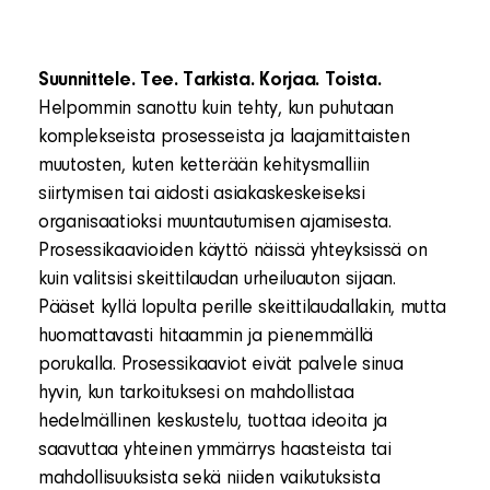
Suunnittele. Tee. Tarkista. Korjaa. Toista.
Helpommin sanottu kuin tehty, kun puhutaan
komplekseista prosesseista ja laajamittaisten
muutosten, kuten ketterään kehitysmalliin
siirtymisen tai aidosti asiakaskeskeiseksi
organisaatioksi muuntautumisen ajamisesta.
Prosessikaavioiden käyttö näissä yhteyksissä on
kuin valitsisi skeittilaudan urheiluauton sijaan.
Pääset kyllä lopulta perille skeittilaudallakin, mutta
huomattavasti hitaammin ja pienemmällä
porukalla. Prosessikaaviot eivät palvele sinua
hyvin, kun tarkoituksesi on mahdollistaa
hedelmällinen keskustelu, tuottaa ideoita ja
saavuttaa yhteinen ymmärrys haasteista tai
mahdollisuuksista sekä niiden vaikutuksista