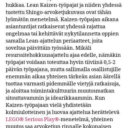
hukkaa. Lean Kaizen-työpajat ja niiden yhdessä
tuotettu Shingo-arvoketjukuvaus ovat tähän
lyömätön menetelmä. Kaizen-työpajan aikana
asiantuntijat ratkaisevat yhdessä rajattua
ongelmaa tai kehittävät nykytilannetta oppien
samalla Lean-ajattelun periaatteet, joita
soveltaa päivittäin työssään. Mikäli
resurssitehokkuusajattelu ajaa edelle, nämäkin
työpajat voidaan toteuttaa hyvin tiiviinä 0,5-2
päivän työpajana, mutta sallimalla osallistujille
enemmän aikaa yhteisen tärkeän asian äärellä
tuottaa varmasti pidemmälle vietyjä ratkaisuja,
ja aloittaa toimintakulttuurin muutosmatkan
sitouttavammin ja idearikkaammin. Kun
Kaizen-työpajaan vielä yhdistetään
kolmiulotteinen ja luovaa ajattelua herättelevä
LEGO® Serious Play®
-menetelmä, yhteinen
muutos saa arvoketjun rinnalle kokonaisen