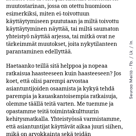
muutostarinan, jossa on otettu huomioon
esimerkiksi, miten ei-toivottuun
käyttäytymiseen puututaan ja miltä toivottu
käyttäytyminen näyttää, tai miltä saumaton
yhteistyö näyttää arjessa, tai mitkä ovat ne
In.
tärkeimmät muutokset, joita nykytilanteen
/
parantaminen edellyttää.
Lk.
/
Fb.
Haetaanko teillä sitä helppoa ja nopeaa
Seuraa Meitä -
ratkaisua haasteeseen kuin haasteeseen? Jos
koet, että olisi parempi arvostaa
asiantuntijoiden osaamista ja kykyä tehdä
parempia ja kauaskantoisempia ratkaisuja,
olemme täällä teitä varten. Me tuemme ja
opastamme teitä toimintakulttuurin
kehitysmatkalla. Yhteistyössä varmistamme,
että asiantuntijat käyttävät aikaa juuri siihen,
mikä on arvokkainta sekä teidän