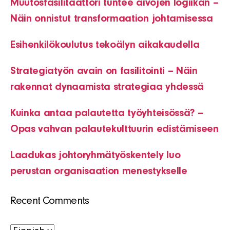
Muutosfasilitaattori tuntee aivojen logiikan –
Näin onnistut transformaation johtamisessa
Esihenkilökoulutus tekoälyn aikakaudella
Strategiatyön avain on fasilitointi – Näin
rakennat dynaamista strategiaa yhdessä
Kuinka antaa palautetta työyhteisössä? –
Opas vahvan palautekulttuurin edistämiseen
Laadukas johtoryhmätyöskentely luo
perustan organisaation menestykselle
Recent Comments