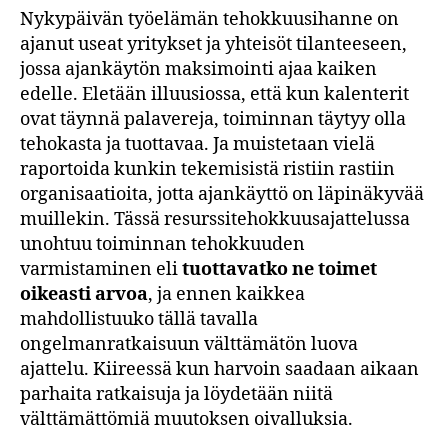
Nykypäivän työelämän tehokkuusihanne on
ajanut useat yritykset ja yhteisöt tilanteeseen,
jossa ajankäytön maksimointi ajaa kaiken
edelle. Eletään illuusiossa, että kun kalenterit
ovat täynnä palavereja, toiminnan täytyy olla
tehokasta ja tuottavaa. Ja muistetaan vielä
raportoida kunkin tekemisistä ristiin rastiin
organisaatioita, jotta ajankäyttö on läpinäkyvää
muillekin. Tässä resurssitehokkuusajattelussa
unohtuu toiminnan tehokkuuden
varmistaminen eli
tuottavatko ne toimet
oikeasti arvoa
, ja ennen kaikkea
mahdollistuuko tällä tavalla
ongelmanratkaisuun välttämätön luova
ajattelu. Kiireessä kun harvoin saadaan aikaan
parhaita ratkaisuja ja löydetään niitä
välttämättömiä muutoksen oivalluksia.