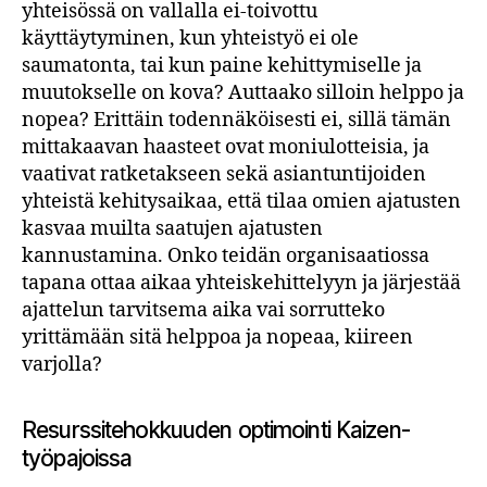
yhteisössä on vallalla ei-toivottu
käyttäytyminen, kun yhteistyö ei ole
saumatonta, tai kun paine kehittymiselle ja
muutokselle on kova? Auttaako silloin helppo ja
nopea? Erittäin todennäköisesti ei, sillä tämän
mittakaavan haasteet ovat moniulotteisia, ja
vaativat ratketakseen sekä asiantuntijoiden
yhteistä kehitysaikaa, että tilaa omien ajatusten
kasvaa muilta saatujen ajatusten
kannustamina. Onko teidän organisaatiossa
tapana ottaa aikaa yhteiskehittelyyn ja järjestää
ajattelun tarvitsema aika vai sorrutteko
yrittämään sitä helppoa ja nopeaa, kiireen
varjolla?
Resurssitehokkuuden optimointi Kaizen-
työpajoissa