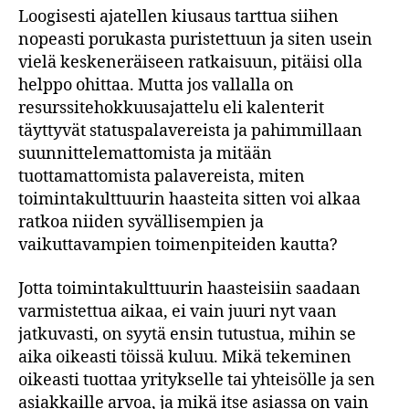
Loogisesti ajatellen kiusaus tarttua siihen
nopeasti porukasta puristettuun ja siten usein
vielä keskeneräiseen ratkaisuun, pitäisi olla
helppo ohittaa. Mutta jos vallalla on
resurssitehokkuusajattelu eli kalenterit
täyttyvät statuspalavereista ja pahimmillaan
suunnittelemattomista ja mitään
tuottamattomista palavereista, miten
toimintakulttuurin haasteita sitten voi alkaa
ratkoa niiden syvällisempien ja
vaikuttavampien toimenpiteiden kautta?
Jotta toimintakulttuurin haasteisiin saadaan
varmistettua aikaa, ei vain juuri nyt vaan
jatkuvasti, on syytä ensin tutustua, mihin se
aika oikeasti töissä kuluu. Mikä tekeminen
oikeasti tuottaa yritykselle tai yhteisölle ja sen
asiakkaille arvoa, ja mikä itse asiassa on vain