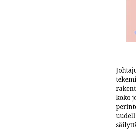
Johtaj
tekemi
rakent
koko j
perint
uudell
säilyt