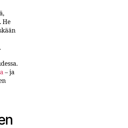
ä,
. He
öskään
.
udessa.
ta
– ja
sen
en