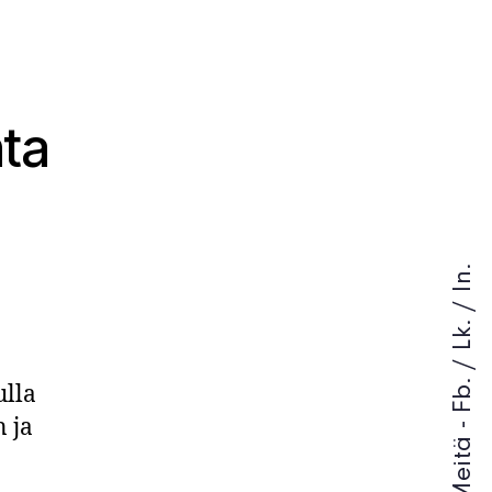
nta
In.
/
Lk.
/
Fb.
ulla
n ja