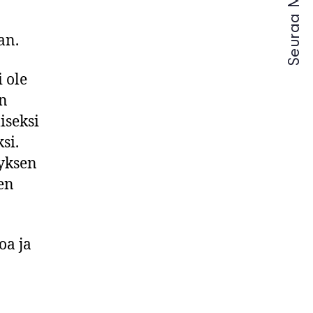
Seuraa Meitä -
an.
 ole
en
iseksi
si.
tyksen
en
oa ja