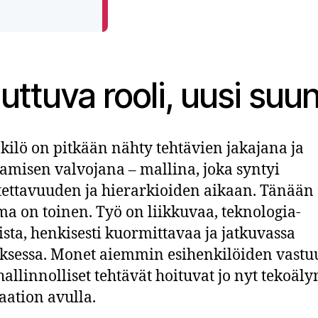
ttuva rooli, uusi suu
kilö on pitkään nähty tehtävien jakajana ja
tamisen valvojana – mallina, joka syntyi
ettavuuden ja hierarkioiden aikaan. Tänään
a on toinen. Työ on liikkuvaa, teknologia-
ista, henkisesti kuormittavaa ja jatkuvassa
sessa. Monet aiemmin esihenkilöiden vastu
hallinnolliset tehtävät hoituvat jo nyt tekoäly
ation avulla.