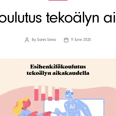
koulutus tekoälyn a
By
Sanni Seivo
9 June 2025
Post
Post
author
date