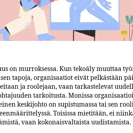
uus on murroksessa. Kun tekoäly muuttaa ty
sen tapoja, organisaatiot eivät pelkästään pä
eitaan ja roolejaan, vaan tarkastelevat uudel
ohtajuuden tarkoitusta. Monissa organisaatio
einen keskijohto on supistumassa tai sen rool
eenmäärittelyssä. Toisissa mietitään, ei niin
tämistä, vaan kokonaisvaltaista uudistamista.