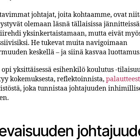
tavimmat johtajat, joita kohtaamme, ovat niit
pystyvät olemaan läsnä tällaisissa jännitteissä
kiirehdi yksinkertaistamaan, mutta eivät my
ssiivisiksi. He tukevat muita navigoimaan
muuden keskellä – ja siinä kasvaa luottamus
i opi yksittäisessä esihenkilö koulutus -tilaisu
tyy kokemuksesta, reflektoinnista,
palauttees
stöstä, joka tunnistaa johtajuuden inhimilli
en.
levaisuuden johtajuud