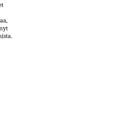
et
aa,
 nyt
ista.