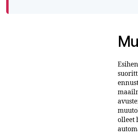
Muu
Esihen
suorit
ennust
maailm
avuste
muutok
olleet 
automa