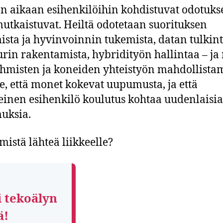
 aikaan esihenkilöihin kohdistuvat odotuks
tkaistuvat. Heiltä odotetaan suorituksen
ista ja hyvinvoinnin tukemista, datan tulkint
urin rakentamista, hybridityön hallintaa – ja
hmisten ja koneiden yhteistyön mahdollistam
e, että monet kokevat uupumusta, ja että
einen esihenkilö koulutus kohtaa uudenlaisia
uksia.
mistä lähteä liikkeelle?
i tekoälyn
ä!