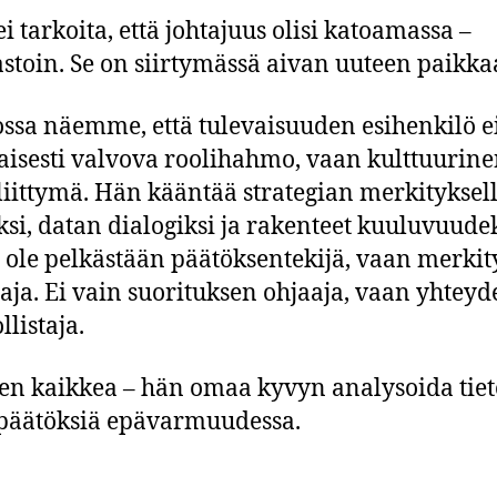
i tarkoita, että johtajuus olisi katoamassa –
stoin. Se on siirtymässä aivan uuteen paikka
ssa näemme, että tulevaisuuden esihenkilö ei
jaisesti valvova roolihahmo, vaan kulttuurin
liittymä. Hän kääntää strategian merkityksell
ksi, datan dialogiksi ja rakenteet kuuluvuudek
 ole pelkästään päätöksentekijä, vaan merki
aja. Ei vain suorituksen ohjaaja, vaan yhteyd
listaja.
en kaikkea – hän omaa kyvyn analysoida tiet
päätöksiä epävarmuudessa.