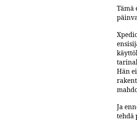
Tämä e
päinva
Xpedio
ensisi
käyttö
tarina
Hän ei
rakent
mahdol
Ja enn
tehdä 