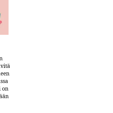
ön
ivitä
leen
issa
i on
kään