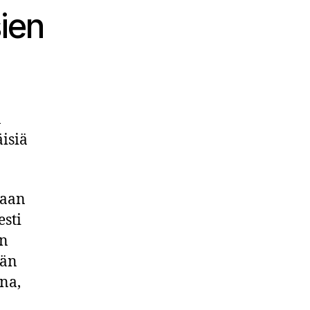
ien
n
äisiä
vaan
sti
an
ään
na,