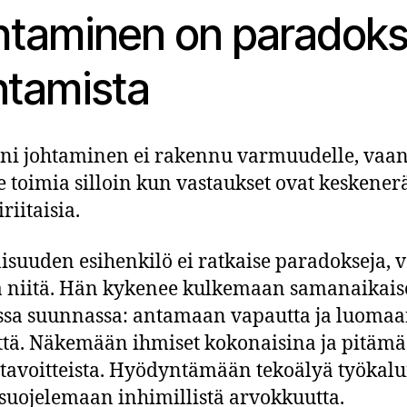
htaminen on paradoks
ntamista
i johtaminen ei rakennu varmuudelle, vaa
e toimia silloin kun vastaukset ovat keskener
iriitaisia.
isuuden esihenkilö ei ratkaise paradokseja, 
 niitä. Hän kykenee kulkemaan samanaikaise
sa suunnassa: antamaan vapautta ja luoma
ttä. Näkemään ihmiset kokonaisina ja pitäm
 tavoitteista. Hyödyntämään tekoälyä työkalu
suojelemaan inhimillistä arvokkuutta.