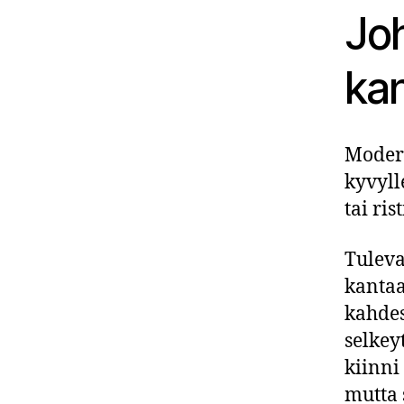
Jo
ka
Modern
kyvyll
tai rist
Tuleva
kantaa
kahdes
selkey
kiinni
mutta 