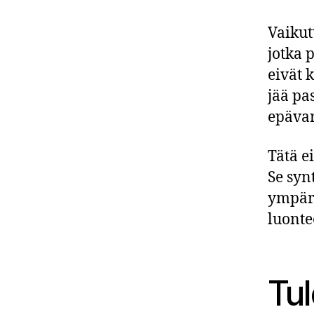
Vaikut
jotka 
eivät 
jää pa
epävar
Tätä e
Se syn
ympäri
luonte
Tu