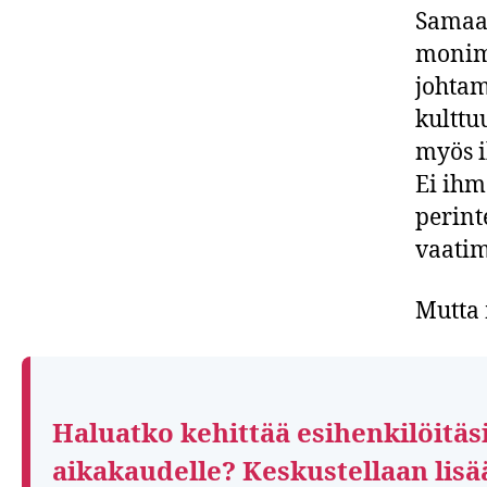
Samaan
monimu
johtam
kulttu
myös i
Ei ihm
perint
vaatim
Mutta 
Haluatko kehittää esihenkilöitäs
aikakaudelle? Keskustellaan lisä