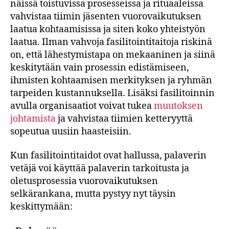
näissä toistuvissa prosesseissa ja rituaaleissa
vahvistaa tiimin jäsenten vuorovaikutuksen
laatua kohtaamisissa ja siten koko yhteistyön
laatua. Ilman vahvoja fasilitointitaitoja riskinä
on, että lähestymistapa on mekaaninen ja siinä
keskitytään vain prosessin edistämiseen,
ihmisten kohtaamisen merkityksen ja ryhmän
tarpeiden kustannuksella. Lisäksi fasilitoinnin
avulla organisaatiot voivat tukea
muutoksen
johtamista
ja vahvistaa tiimien ketteryyttä
sopeutua uusiin haasteisiin.
Kun fasilitointitaidot ovat hallussa, palaverin
vetäjä voi käyttää palaverin tarkoitusta ja
oletusprosessia vuorovaikutuksen
selkärankana, mutta pystyy nyt täysin
keskittymään: