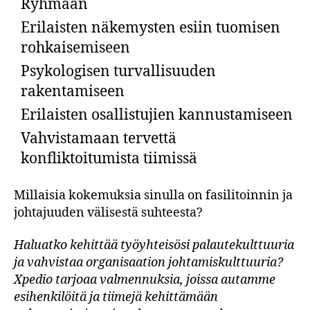
Ryhmään
Erilaisten näkemysten esiin tuomisen
rohkaisemiseen
Psykologisen turvallisuuden
rakentamiseen
Erilaisten osallistujien kannustamiseen
Vahvistamaan tervettä
konfliktoitumista tiimissä
Millaisia kokemuksia sinulla on fasilitoinnin ja
johtajuuden välisestä suhteesta?
Haluatko kehittää työyhteisösi palautekulttuuria
ja vahvistaa organisaation johtamiskulttuuria?
Xpedio tarjoaa valmennuksia, joissa autamme
esihenkilöitä ja tiimejä kehittämään