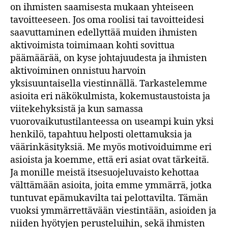
on ihmisten saamisesta mukaan yhteiseen
tavoitteeseen. Jos oma roolisi tai tavoitteidesi
saavuttaminen edellyttää muiden ihmisten
aktivoimista toimimaan kohti sovittua
päämäärää, on kyse johtajuudesta ja ihmisten
aktivoiminen onnistuu harvoin
yksisuuntaisella viestinnällä. Tarkastelemme
asioita eri näkökulmista, kokemustaustoista ja
viitekehyksistä ja kun samassa
vuorovaikutustilanteessa on useampi kuin yksi
henkilö, tapahtuu helposti olettamuksia ja
väärinkäsityksiä. Me myös motivoiduimme eri
asioista ja koemme, että eri asiat ovat tärkeitä.
Ja monille meistä itsesuojeluvaisto kehottaa
välttämään asioita, joita emme ymmärrä, jotka
tuntuvat epämukavilta tai pelottavilta. Tämän
vuoksi ymmärrettävään viestintään, asioiden ja
niiden hyötyjen perusteluihin, sekä ihmisten