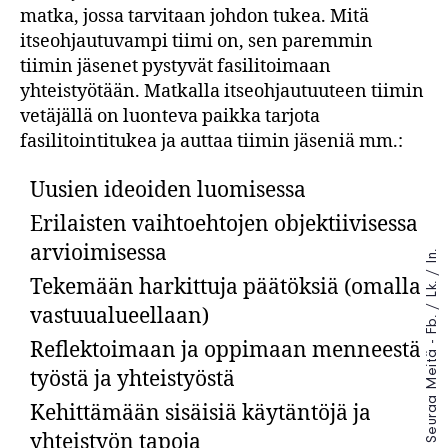
matka, jossa tarvitaan johdon tukea. Mitä
itseohjautuvampi tiimi on, sen paremmin
tiimin jäsenet pystyvät fasilitoimaan
yhteistyötään. Matkalla itseohjautuuteen tiimin
vetäjällä on luonteva paikka tarjota
fasilitointitukea ja auttaa tiimin jäseniä mm.:
Uusien ideoiden luomisessa
Erilaisten vaihtoehtojen objektiivisessa
arvioimisessa
In.
/
Tekemään harkittuja päätöksiä (omalla
Lk.
/
vastuualueellaan)
Fb.
Seuraa Meitä -
Reflektoimaan ja oppimaan menneestä
työstä ja yhteistyöstä
Kehittämään sisäisiä käytäntöjä ja
yhteistyön tapoja