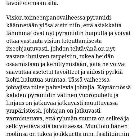
tavoittelemaan sitä.
Vision toimeenpanovaiheessa pyramidi
käännetään ylösalaisin niin, että asiakkaita
lähimmät ovat nyt pyramidin huipulla ja voivat
ottaa vastuuta vision toteuttamisesta
itseohjautuvasti. Johdon tehtävänä on nyt
vastata ihmisten tarpeisiin, tukea heidän
osaamistaan ja kehittymistään, jotta he voivat
saavuttaa asetetut tavoitteet ja aidosti pyrkiä
kohti haluttua suuntaa. Tässä vaiheessa
johtajista tulee palvelevia johtajia. Käytännössä
kahden pyramidin välinen vuoropuhelu ja
linjaus on jatkuvaa jatkuvasti muuttuvassa
ympäristössä. Johtajan on jatkuvasti
varmistettava, että ryhmän suunta on selkeä ja
selkiytettävä sitä tarvittaessa. Muulloin hänen
roolinsa on tukea joukkuetta mm. fasilitoinnin