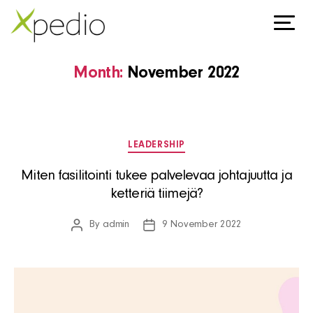
Month:
November 2022
Categories
LEADERSHIP
Miten fasilitointi tukee palvelevaa johtajuutta ja
ketteriä tiimejä?
By
admin
9 November 2022
Post
Post
author
date