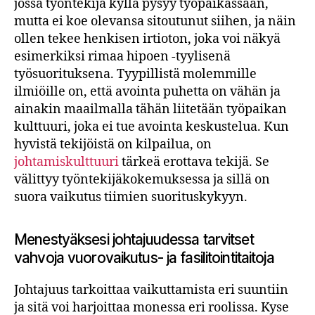
jossa työntekijä kyllä pysyy työpaikassaan,
mutta ei koe olevansa sitoutunut siihen, ja näin
ollen tekee henkisen irtioton, joka voi näkyä
esimerkiksi rimaa hipoen -tyylisenä
työsuorituksena. Tyypillistä molemmille
ilmiöille on, että avointa puhetta on vähän ja
ainakin maailmalla tähän liitetään työpaikan
kulttuuri, joka ei tue avointa keskustelua. Kun
hyvistä tekijöistä on kilpailua, on
johtamiskulttuuri
tärkeä erottava tekijä. Se
välittyy työntekijäkokemuksessa ja sillä on
suora vaikutus tiimien suorituskykyyn.
Menestyäksesi johtajuudessa tarvitset
vahvoja vuorovaikutus- ja fasilitointitaitoja
Johtajuus tarkoittaa vaikuttamista eri suuntiin
ja sitä voi harjoittaa monessa eri roolissa. Kyse