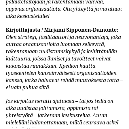
palautetaitojaan ja rakentamaan vahvaa,
oppivaa organisaatiota. Ota yhteyttä ja varataan
aika keskustelulle!
Kirjoittajasta / Mirjami Sipponen-Damonte:
Olen strategi, fasilitaattori ja neuvonantaja, joka
auttaa organisaatioita luomaan selkeyttä,
rakentamaan uudistumiskykyä ja kehittämään
kulttuuria, joissa ihmiset ja tavoitteet voivat
kukoistaa rinnakkain. Xpedion kautta
työskentelen kansainvälisesti organisaatioiden
kanssa, jotka haluavat tehdä muutoksesta totta –
ei vain puhua siitä.
Jos kirjoitus herätti ajatuksia – tai jos teillä on
aika uudistaa johtamista, oppimista tai
yhteistyötä – jatketaan keskustelua.
Autan
mielelläni hahmottamaan, miltä seuraava askel