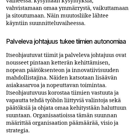
vaiheessa: kysymään kysymyksiä,
vahvistamaan omaa ymmärrystä, vaikuttamaan
ja sitoutumaan. Näin muutosliike lähtee
käyntiin suunnitteluvaiheessa.
Palveleva johtajuus tukee tiimien autonomiaa
Itseohjautuvat tiimit ja palveleva johtajuus ovat
nousseet pintaan ketterän kehittämisen,
nopean päätöksenteon ja innovatiivisuuden
mahdollistajina. Näiden katsotaan lisäävän
asiakasarvoa ja nopeuttavan toimintaa.
Itseohjautuvuus korostaa tiimien vastuuta ja
vapautta tehdä työhön liittyviä valintoja sekä
päätöksiä ja ohjata omaa kehitystään haluttuun
suuntaan. Organisaatioissa tämän suunnan
määrittää organisaation päämäärää, visio ja
strategia.