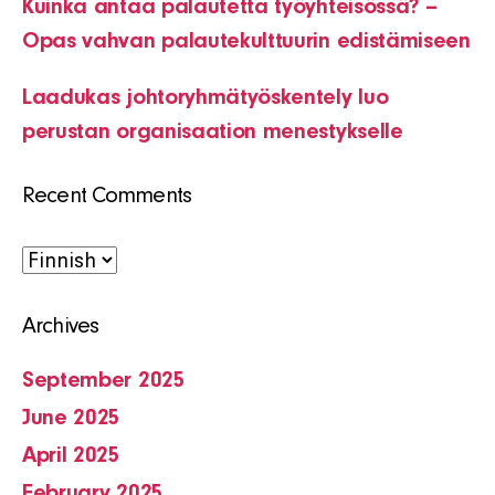
Kuinka antaa palautetta työyhteisössä? –
Opas vahvan palautekulttuurin edistämiseen
Laadukas johtoryhmätyöskentely luo
perustan organisaation menestykselle
Recent Comments
Choose
a
Archives
language
September 2025
June 2025
April 2025
February 2025